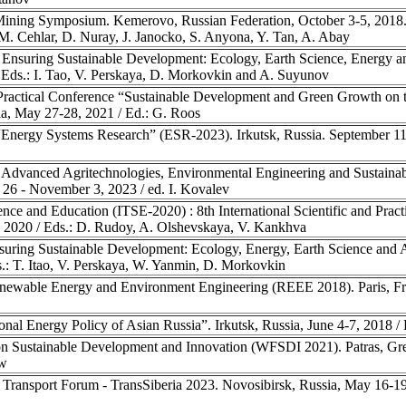
 Mining Symposium. Kemerovo, Russian Federation, October 3-5, 2018. [
M. Cehlar, D. Nuray, J. Janocko, S. Anyona, Y. Tan, A. Abay
 Ensuring Sustainable Development: Ecology, Earth Science, Energy a
Eds.: I. Tao, V. Perskaya, D. Morkovkin and A. Suyunov
 Practical Conference “Sustainable Development and Green Growth on 
, May 27-28, 2021 / Ed.: G. Roos
Energy Systems Research” (ESR-2023). Irkutsk, Russia. September 11-
n Advanced Agritechnologies, Environmental Engineering and Sustain
 - November 3, 2023 / ed. I. Kovalev
ce and Education (ITSE-2020) : 8th International Scientific and Pract
, 2020 / Eds.: D. Rudoy, A. Olshevskaya, V. Kankhva
uring Sustainable Development: Ecology, Energy, Earth Science and A
: T. Itao, V. Perskaya, W. Yanmin, D. Morkovkin
enewable Energy and Environment Engineering (REEE 2018). Paris, Fr
al Energy Policy of Asian Russia”. Irkutsk, Russia, June 4-7, 2018 /
on Sustainable Development and Innovation (WFSDI 2021). Patras, Gre
aw
 Transport Forum - TransSiberia 2023. Novosibirsk, Russia, May 16-19,