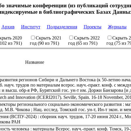
бо значимые конференции (из публикаций сотру
индексируемые в библиографических Базах Данны
Архив
Институт
Подразделения
Проекты
Журналы
крыть 2020
Скрыть 2021
Скрыть 2022
Скрыть 2
(102 из 791)
год (90 из 791)
год (65 из 791)
год (75 из 7
Название
развития регионов Сибири и Дальнего Востока (к 50-летию нача
науч. трудов по материалам всерос. науч.-практ. конф. с междун
и и высш. обр-я РФ, Бурятский гос. ун-т им. Доржи Банзарова [и д
arch and Innovation (ICERI2017). Seville, Spain. 16-18 November, 20
екторы регионального социально-экономического развития : мат
ред. М.В. Чикова ; Нац. исслед. Томский гос. ун-т, Ин-т экон. и м
ия (ВСПУ-2024) : сборник науч. трудов, 17-20 июня 2024 г., Мос
никова РАН
сть человека : материалы Всерос. науч.-практ. конф. Томск, 19-2