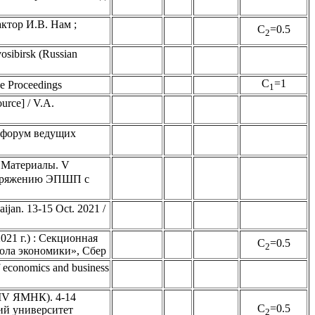
актор И.В. Нам ;
C
=0.5
2
osibirsk (Russian
C
=1
e Proceedings
1
urce] / V.A.
рум ведущих
ериалы. V
опряжению ЭПШП с
ijan. 13-15 Oct. 2021 /
21 г.) : Секционная
C
=0.5
2
ола экономики», Сбер
f economics and business
XIV ЯМНК). 4-14
C
=0.5
ий университет
2