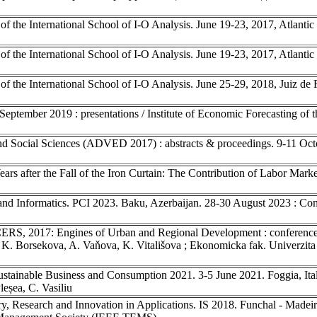
of the International School of I-O Analysis. June 19-23, 2017, Atlanti
of the International School of I-O Analysis. June 19-23, 2017, Atlant
f the International School of I-O Analysis. June 25-29, 2018, Juiz de F
ptember 2019 : presentations / Institute of Economic Forecasting of
nd Social Sciences (ADVED 2017) : abstracts & proceedings. 9-11 Oct
s after the Fall of the Iron Curtain: The Contribution of Labor Mark
and Informatics. PCI 2023. Baku, Azerbaijan. 28-30 August 2023 : Conf
CERS, 2017: Engines of Urban and Regional Development : conference
: K. Borsekova, A. Vaňova, K. Vitališova ; Ekonomicka fak. Univerzit
stainable Business and Consumption 2021. 3-5 June 2021. Foggia, Ita
leșea, C. Vasiliu
ry, Research and Innovation in Applications. IS 2018. Funchal - Madeir