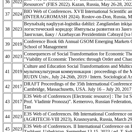
36
2022
Resources” (FIES 2022). Kazan, Russia, May 26-28, 2022
BIO Web of Conferences. XVII International Scientific a
37
2024
(INTERAGROMASH 2024). Rostov-on-Don, Russia, May 22
Beynəlxalq nəqliyyat-logistika dəhlizi: Zəngilandan ink
38
2023
логистический коридор: Импульсы развития из Занги
Зангилан, Баку / Azərbaycan Prezidentinin Cəbrayıl [və 
Conference Book 6th Annual GSOM Emerging Markets Confe
39
2019
School of Management
Consequences of Social Transformation for Economic T
40
2023
"Viability of Economic Theories: through Order and Chao
Culture and Education Social Transformations and Mul
41
2019
мультикультурная коммуникация : proceedings of the M
RUDN Univ., July 24-26th, 2019 / Intern. Sociological Ass
DRAFT Proceedings of the 35th International Conference
42
2017
Cambridge, Massachusetts, USA. July 16 – July 20, 2017 
E3S Web of Conferences [Electronic resource] : The 1st S
43
2017
Prof. Vladimir Pronoza)”. Kemerovo, Russian Federation, 
Tan
E3S Web of Conferences. 8th International Conference o
44
2023
(AGRITECH-VIII 2023), Krasnoyarsk, Russia, March 29-3
E3S Web of Conferences. II International Conference on
45
2023
Tashkent, Uzbekistan, September 13-15, 2023 / ed. T. Su