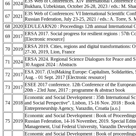
E3S Web of Conferences. XIV International Conference on
66
2024
Bukhara, Uzbekistan, October 26-28, 2023 / eds.: M. Sha
E3S Web of Conferences: VI International Scientific Conf
67
2021
Russian Federation, July 23-25, 2021 / eds.: A. Torre, S
68
2020
EDULEARN20 : Proceedings 12th annual International Con
ERSA 2017. Social progress for resilient regions : 57th C
69
2017
[Electronic resource]
ERSA 2019. Cities, regions and digital transformations: O
70
2019
27-30, 2019, Lion, France
ERSA 2024. Regional Science Dialogues for Peace and Sus
71
2024
30 August 2024 : Abstracts
ESA 2017. (Un)Making Europe: Capitalism, Solidarities, S
72
2017
Aug. - 01 Sept. 2017 [Electronic resource]
ESEE 2017 conference. 12th Conference of the European 
73
2017
20th - 23rd June, 2017 : programme & abstract book
Economic and Social Development : 35th International Sc
74
2018
and Social Perspective". Lisbon, 15-16 Nov. 2018 : Book 
Entrepreneurship Agency, Varazdin, Croatia [a.o.]
Economic and Social Development : Book of Proceedings 
75
2019
Russian Federation, 14-16 November, 2019. Special Editio
Management, Ural Federal University, Varazdin Develop
Economic and Social Development : Book of proceedings 