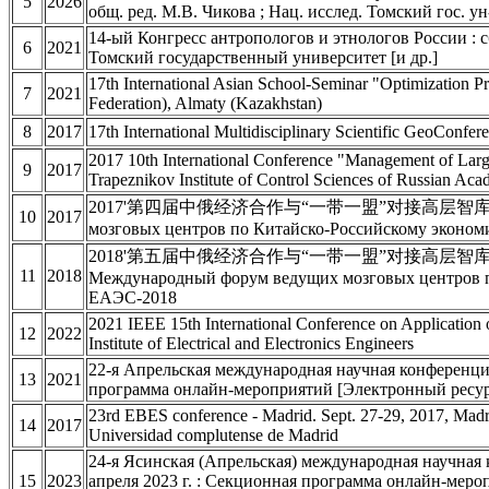
5
2026
общ. ред. М.В. Чикова ; Нац. исслед. Томский гос. 
14-ый Конгресс антропологов и этнологов России : с
6
2021
Томский государственный университет [и др.]
17th International Asian School-Seminar "Optimization
7
2021
Federation), Almaty (Kazakhstan)
8
2017
17th International Multidisciplinary Scientific GeoCo
2017 10th International Conference "Management of Larg
9
2017
Trapeznikov Institute of Control Sciences of Russian Ac
2017'第四届中俄经济合作与“一带一盟”对接高层智库论坛文集 201
10
2017
мозговых центров по Китайско-Российскому эконо
2018'第五届中俄经济合作与“一带一盟”对接高层智库论坛文
11
2018
Международный форум ведущих мозговых центров 
ЕАЭС-2018
2021 IEEE 15th International Conference on Application
12
2022
Institute of Electrical and Electronics Engineers
22-я Апрельская международная научная конференция 
13
2021
программа онлайн-мероприятий [Электронный ресур
23rd EBES conference - Madrid. Sept. 27-29, 2017, Madrid
14
2017
Universidad complutense de Madrid
24-я Ясинская (Апрельская) международная научная
15
2023
апреля 2023 г. : Секционная программа онлайн-мер