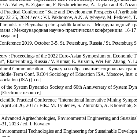
 / A. Valiev, B. Ziganshin, F. Nezhmetdinova, A. Taylan and R. Niza
nd Practical Conference “State and Development Prospects of Agribusi
-25, 2024 / eds.: V.I. Pakhomov, A.N. Altybayev, M. Petković, T.
işaf impulsları : Beynəlxalq elmi-praktik konfrans = Международный 
лана : Международная научно-практическая конференция. 16-17 
başqaları]
rence 2019, October 3-5, St. Petersburg, Russia / St. Petersburg St
heory : Proceedings of the 2022 Euro-Asian Symposium on Economic
s", Ekaterinburg, Russia / V. Kumar, E. Kuzmin, Wei-Bin Zhang, Y. L
ticultural Communication = Культура и образование: социальная тра
iddle-Term Conf. RC04 Sociology of Education ISA. Moscow, Inst. o
ociation (ISA) [a.o.]
 of the System Dynamics Society and 60th Anniversary of System Dyn
[Electronic resource]
cientific Practical Conference “International Innovative Mining Symp
April 24-26, 2017 / Eds.: M. Tyulenev, S. Zhironkin, A. Khoreshok, S.
n Advanced Agritechnologies, Environmental Engineering and Sustain
1, 2023 / ed. I. Kovalev
 Environmental Technologies and Engineering for Sustainable Develo
ltanov