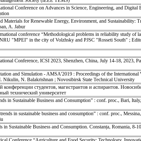
g Management Society (IEEE TEMS)
rnational Conference on Advances in Science, Engineering, and Digita
ation
d Materials for Renewable Energy, Environment, and Sustainability: 
ban, A. Jabur
national conference “Methodological problems in reliability study of l
NRU "MPEI" in the city of Volzhsky and PJSC "Rosseti South" ; Edito
tional Conference, ICSI 2023, Shenzhen, China, July 14-18, 2023, Part 
putation and Simulation - AMSA'2019 : Proceedings of the Internationa
 Nikulin, N. Balakrishnan ; Novosibirsk State Technical University
й конференции студентов, магистрантов и аспирантов. Новосибир
енный технический университет
in Sustainable Business and Consumption” : conf. proc., Bari, Italy,
ds in sustainable business and consumption” : conf. proc., Messina, 
iu
 in Sustainable Business and Consumption. Constanța, Romania, 8-10 
ctical Conference “Agriculture and Food Security: Technology, Innova