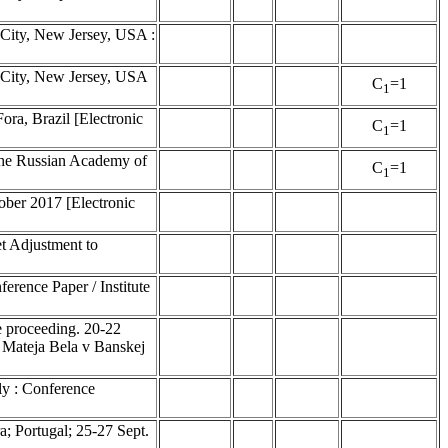
c City, New Jersey, USA :
ic City, New Jersey, USA
C
=1
1
ora, Brazil [Electronic
C
=1
1
 the Russian Academy of
C
=1
1
ober 2017 [Electronic
et Adjustment to
erence Paper / Institute
 proceeding. 20-22
a Mateja Bela v Banskej
ly : Conference
a; Portugal; 25-27 Sept.