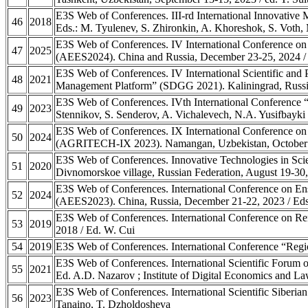
E3S Web of Conferences. III-rd International Innovative
46
2018
Eds.: M. Tyulenev, S. Zhironkin, A. Khoreshok, S. Voth, 
E3S Web of Conferences. IV International Conference on
47
2025
(AEES2024). China and Russia, December 23-25, 2024 / 
E3S Web of Conferences. IV International Scientific and
48
2021
Management Platform” (SDGG 2021). Kaliningrad, Russia
E3S Web of Conferences. IVth International Conference “
49
2023
Stennikov, S. Senderov, A. Vichalevech, N.A. Yusifbayki
E3S Web of Conferences. IX International Conference o
50
2024
(AGRITECH-IX 2023). Namangan, Uzbekistan, October 26
E3S Web of Conferences. Innovative Technologies in Scien
51
2020
Divnomorskoe village, Russian Federation, August 19-30
E3S Web of Conferences. International Conference on Ens
52
2024
(AEES2023). China, Russia, December 21-22, 2023 / Eds.
E3S Web of Conferences. International Conference on R
53
2019
2018 / Ed. W. Cui
54
2019
E3S Web of Conferences. International Conference “Region
E3S Web of Conferences. International Scientific Forum 
55
2021
Ed. A.D. Nazarov ; Institute of Digital Economics and L
E3S Web of Conferences. International Scientific Siberian
56
2023
Tanaino, T. Dzholdosheva