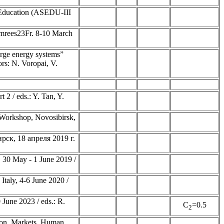
l Education (ASEDU-III
Tmrees23Fr. 8-10 March
arge energy systems”
rs: N. Voropai, V.
2 / eds.: Y. Tan, Y.
l Workshop, Novosibirsk,
ск, 18 апреля 2019 г.
 30 May - 1 June 2019 /
Italy, 4-6 June 2020 /
June 2023 / eds.: R.
C
=0.5
2
tion, Markets, Human