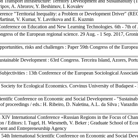
 Transport Infrastructure: Territory Development and Sustainability
ripov, A. Abrorov, Y. Beshimov, I. Kovalev
erence "Territorial Inequality: a Problem or Development Driver" (RE
. Martinat, V. Kumar, Y. Lavrikova and E. Kuzmin
ference on Education and New Learning Technologies. 6th - 7th of J
ongress of the European regional science. 29 Aug. - 1 Sep. 2017, Gron
pportunities, risks and challenges : Paper 59th Congress of the Europea
tainable Development : 63rd Congress. Terceira Island, Azores, Portu
ubjectivities : 13th Conference of the European Sociological Associat
Society for Ecological Economics. Corvinus University of Budapest -
ientific Conference on Economic and Social Development - "Sustainab
of proceedings / eds.: H. Ribeiro, D. Naletina, A.L. da Silva ; Varazd
XIV International Conference «Russian Regions in the Focus of Chan
n / Editors: I. Tugel, H. Wiesmeth, V. Beker ; Graduate School of Ec
ment and Entrepreneurship Agency
54th International Scientific Conference on Economic and Social De