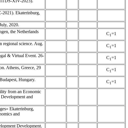
 (TITDS-XIV-2023).
C-2021). Ekaterinburg,
uly, 2020.
ingen, the Netherlands
C
=1
1
n regional science. Aug.
C
=1
1
gal & Virtual Event. 26-
C
=1
1
ion. Athens, Greece, 29
C
=1
1
 Budapest, Hungary.
C
=1
1
ility from an Economic
in Development and
ges» Ekaterinburg,
onomics and
velopment Development.