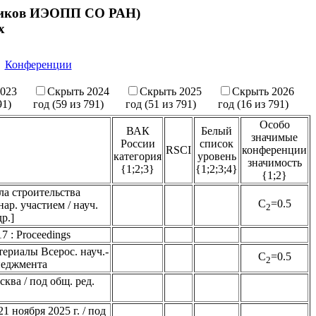
дников ИЭОПП СО РАН)
х
Конференции
023
Скрыть 2024
Скрыть 2025
Скрыть 2026
91)
год (59 из 791)
год (51 из 791)
год (16 из 791)
Особо
ВАК
Белый
значимые
России
список
RSCI
конференции
категория
уровень
значимость
{1;2;3}
{1;2;3;4}
{1;2}
ла строительства
C
=0.5
ар. участием / науч.
2
р.]
17 : Proceedings
ериалы Всерос. науч.-
C
=0.5
2
енеджмента
ква / под общ. ред.
1 ноября 2025 г. / под