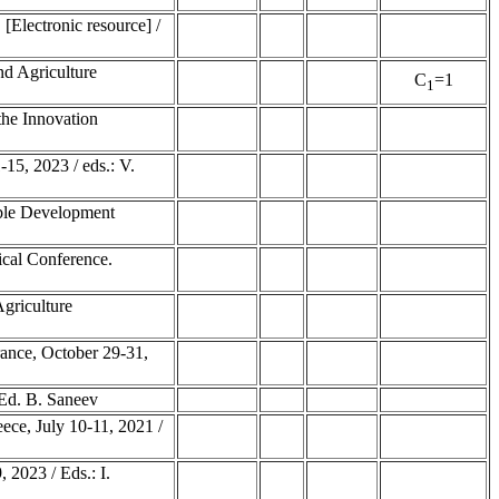
Electronic resource] /
nd Agriculture
C
=1
1
the Innovation
15, 2023 / eds.: V.
able Development
ical Conference.
griculture
ance, October 29-31,
 Ed. B. Saneev
ece, July 10-11, 2021 /
 2023 / Eds.: I.