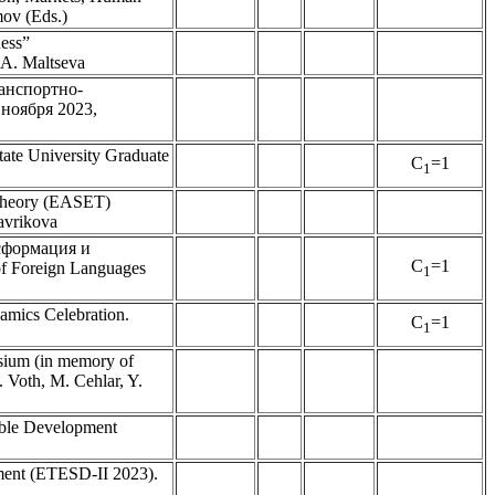
mov (Eds.)
ness”
A. Maltseva
транспортно-
ноября 2023,
ate University Graduate
C
=1
1
 Theory (EASET)
avrikova
нсформация и
C
=1
f Foreign Languages
1
amics Celebration.
C
=1
1
osium (in memory of
 Voth, M. Cehlar, Y.
able Development
pment (ETESD-II 2023).