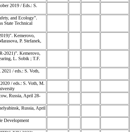
ober 2019 / Eds.: S.
fety, and Ecology”.
s State Technical
-2019)". Kemerovo,
Marasova, P. Stefanek,
MR-2021)”. Kemerovo,
aring, L. Sobik ; T.F.
2021 / eds.: S. Voth,
020 / eds.: S. Voth, M.
iversity
ow, Russia, April 28-
lyabinsk, Russia, April
ble Development