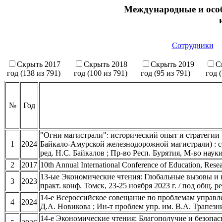
Международные и осо
Сотрудники
Скрыть 2017
Скрыть 2018
Скрыть 2019
С
год (138 из 791)
год (100 из 791)
год (95 из 791)
год 
№
Год
"Огни магистрали": исторический опыт и стратегии 
1
2024
Байкало-Амурской железнодорожной магистрали) : сб. 
ред. Н.С. Байкалов ; Пр-во Респ. Бурятия, М-во наук
2
2017
10th Annual International Conference of Education, Rese
13-ые Экономические чтения: Глобальные вызовы и в
3
2023
практ. конф. Томск, 23-25 ноября 2023 г. / под общ. 
14-е Всероссийское совещание по проблемам управлен
4
2024
Д.А. Новикова ; Ин-т проблем упр. им. В.А. Трапез
14-е Экономические чтения: Благополучие и безопасно