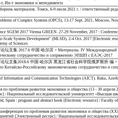
ун-т, Ин-т экономики и менеджмента
борник материалов. Томск, 6-9 июля 2021 г. / ответственный ред
 Problems of Complex Systems (OPCS), 13-17 Sept. 2021, Moscow, Nov
nference SGEM 2017 Vienna GREEN. 27-29 November, 2017 : Conferenc
e-Scale System Development" (MLSD), 2-4 Oct. 2017 [Electronic reso
ademy of Sciences
7.6 中国·哈尔滨 = Материалы. IV Международный фо
мическому сотрудничество и сопряжению ЭПШП с ЕАЭС-2017
集2018.6 中国·哈尔滨 黑龙江省社会科学院俄罗斯所·编 = Мат
по Китайско-Российскому экономическому сотрудничество и с
 of Information and Communication Technologies (AICT). Baku, Azerba
по проблемам развития экономики и общества (13 - 30 апреля 20
с] / Национальный исследовательский университет «Высшая шк
, Spain : program and abstract book [Electronic resource] / Faculty o
 конференция по проблемам развития экономики и общества (X
оприятий [Электронный ресурс] / Национальный исследовательск