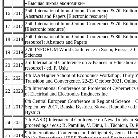
«Высшая школа экономики»
25th International Input-Output Conference & 7th Edition 
16
2017
Abstracts and Papers [Electronic resource]
25th International Input-Output Conference & 7th Edition 
17
2017
[Electronic resource]
26th International Input-Output Conference & 8th Edition o
18
2018
resource] : Abstracts and Papers
27th INFORUM World Conference in Sochi, Russia, 2-6 Se
19
2019
Sciences
3rd International Conference on Advances in Education a
20
2017
resource] / ed. F. Uslu
4th IZA/Higher School of Economics Workshop: Thirty Year
21
2021
Transition and Convergence. 22-23 October 2021, Online
5th International Conference on Problems of Cybernetics 
22
2023
of Electrical and Electronics Engineers Inc.
6th Central European Conference in Regional Science – 
23
2017
September, 2017, Banska Bystrica. Slovak Republic / ed.
Bystrici
7th BASIQ International Conference on New Trends in Su
24
2021
proceedings / eds.: R. Pamfilie, V. Dinu, L. Tăchiciu, D. P
9th International Conference on Intelligent Systems: Theo
25
2019