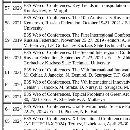
E3S Web of Conferences. Key Trends in Transportation In
57
2020
Kudriavtcev, V. Murgul
E3S Web of Conferences. The 10th Anniversary Russian-
58
2021
Kemerovo, Russian Federation, October 19-21, 2021 / Eds
University
E3S Web of Conferences. The First Interregional Confe
59
2019
Russian Federation, November 25-27, 2019 / editors: A. K
M. Petrova ; T.F. Gorbachev Kuzbass State Technical Uni
E3S Web of Conferences. The Second Interregional Con
60
2021
Russian Federation, September 21-23, 2021 / Eds.: S. Zhir
Gorbachev Kuzbass State Technical University
E3S Web of Conferences. The VIth International Innovat
61
2021
M. Cehlar, J. Janocko, N. Demirel, D. Szurgacz; T.F. Go
E3S Web of Conferences. The Vth International Innovati
62
2020
Cehlar, J. Janocko, M. Straka, D. Nuray, D. Szurgacz, M.
E3S Web of Conferences. Topical Problems of Green Arc
63
2021
30, 2021 / Eds.: A. Zheltenkov, A. Mottaeva
E3S Web of Conferences. Ural Environmental Science For
64
2024
22-25, 2024 / Eds. D. Pletnev, N.K. Bui
E3S Web of Conferences. X International Conference on
65
2024
(AGRITECH-X 2024). Termez, Uzbekistan, April 29-30, 2