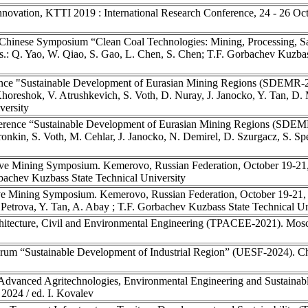
novation, KTTI 2019 : International Research Conference, 24 - 26 Oct
Chinese Symposium “Clean Coal Technologies: Mining, Processing, Sa
.: Q. Yao, W. Qiao, S. Gao, L. Chen, S. Chen; T.F. Gorbachev Kuzbas
rence "Sustainable Development of Eurasian Mining Regions (SDEMR
horeshok, V. Atrushkevich, S. Voth, D. Nuray, J. Janocko, Y. Tan, D. 
versity
ference “Sustainable Development of Eurasian Mining Regions (SDE
onkin, S. Voth, M. Cehlar, J. Janocko, N. Demirel, D. Szurgacz, S. Spe
ive Mining Symposium. Kemerovo, Russian Federation, October 19-21, 
rbachev Kuzbass State Technical University
ve Mining Symposium. Kemerovo, Russian Federation, October 19-21, 2
 Petrova, Y. Tan, A. Abay ; T.F. Gorbachev Kuzbass State Technical Un
hitecture, Civil and Environmental Engineering (TPACEE-2021). Mosc
um “Sustainable Development of Industrial Region” (UESF-2024). Che
 Advanced Agritechnologies, Environmental Engineering and Sustaina
024 / ed. I. Kovalev