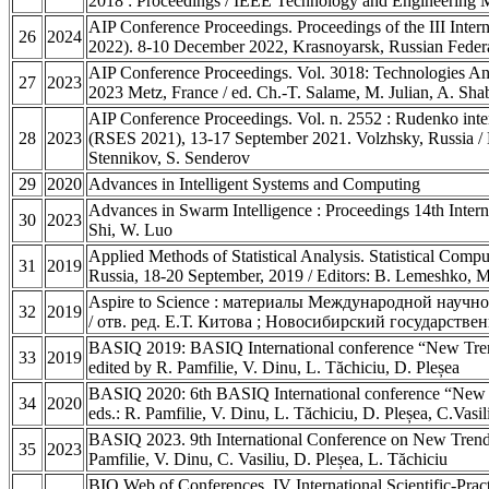
2018 : Proceedings / IEEE Technology and Engineerin
AIP Conference Proceedings. Proceedings of the III Inte
26
2024
2022). 8-10 December 2022, Krasnoyarsk, Russian Feder
AIP Conference Proceedings. Vol. 3018: Technologies An
27
2023
2023 Metz, France / ed. Ch.-T. Salame, M. Julian, A. Sha
AIP Conference Proceedings. Vol. n. 2552 : Rudenko inter
28
2023
(RSES 2021), 13-17 September 2021. Volzhsky, Russia / 
Stennikov, S. Senderov
29
2020
Advances in Intelligent Systems and Computing
Advances in Swarm Intelligence : Proceedings 14th Interna
30
2023
Shi, W. Luo
Applied Methods of Statistical Analysis. Statistical Com
31
2019
Russia, 18-20 September, 2019 / Editors: B. Lemeshko, M.
Aspire to Science : материалы Международной научно
32
2019
/ отв. ред. Е.Т. Китова ; Новосибирский государств
BASIQ 2019: BASIQ International conference “New Trends 
33
2019
edited by R. Pamfilie, V. Dinu, L. Tăchiciu, D. Pleșea
BASIQ 2020: 6th BASIQ International conference “New tren
34
2020
eds.: R. Pamfilie, V. Dinu, L. Tăchiciu, D. Pleșea, C.Vasil
BASIQ 2023. 9th International Conference on New Trends
35
2023
Pamfilie, V. Dinu, C. Vasiliu, D. Pleșea, L. Tăchiciu
BIO Web of Conferences. IV International Scientific-Pra