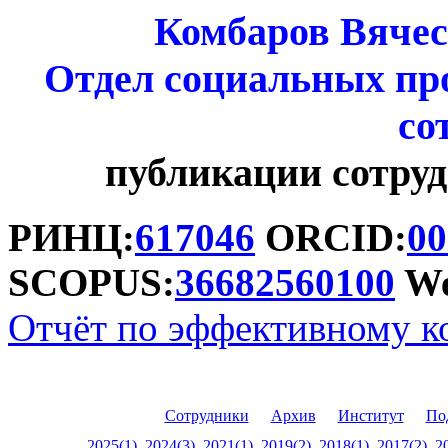
Комбаров Вячес
Отдел социальных пр
со
публикации сотр
РИНЦ:
617046
ORCID:
00
SCOPUS:
36682560100
We
Отчёт по эффективному к
Аттестационная форма 3.
Сотрудники
Архив
Институт
По
2025(1)
2024(3)
2021(1)
2019(2)
2018(1)
2017(2)
2