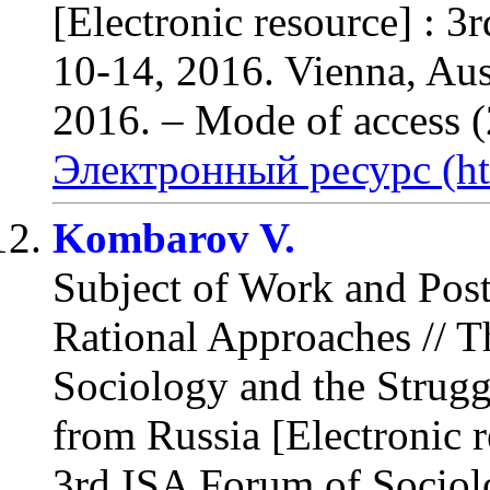
[Electronic resource] : 3
10-14, 2016. Vienna, Aus
2016.
– Mode of access (
Электронный ресурс (ht
Kombarov V.
Subject of Work and Post
Rational Approaches
// T
Sociology and the Strugg
from Russia [Electronic r
3rd ISA Forum of Sociol