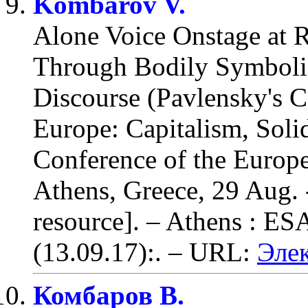
Kombarov V.
Alone Voice Onstage at R
Through Bodily Symbolis
Discourse (Pavlensky's C
Europe: Capitalism, Solida
Conference of the Europe
Athens, Greece, 29 Aug. 
resource]. – Athens : ES
(13.09.17):
. – URL:
Эле
Комбаров В.