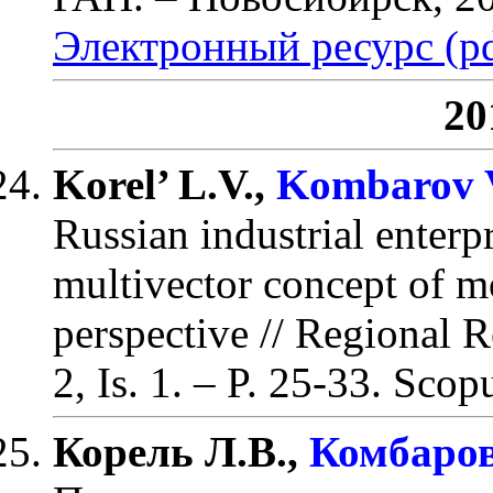
Электронный ресурс (pd
20
Korel’ L.V.,
Kombarov V
Russian industrial enterpr
multivector concept of m
perspective
// Regional R
2, Is. 1.
– P. 25-33
.
Scopu
Корель Л.В.,
Комбаров