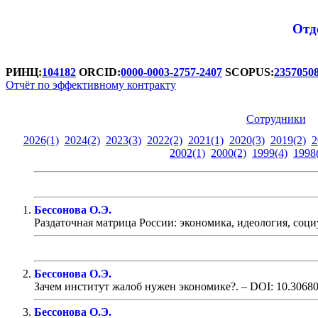
Отд
РИНЦ:
104182
ORCID:
0000-0003-2757-2407
SCOPUS:
2357050
Отчёт по эффективному контракту
Аттестационная форма 3.3
Сотрудники
2026(1)
2024(2)
2023(3)
2022(2)
2021(1)
2020(3)
2019(2)
2
2002(1)
2000(2)
1999(4)
1998
Бессонова О.Э.
Раздаточная матрица России: экономика, идеология, соц
Бессонова О.Э.
Зачем институт жалоб нужен экономике?. – DOI: 10.3068
Бессонова О.Э.