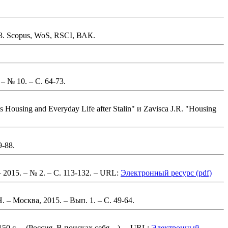
3
.
Scopus, WoS, RSCI, ВАК.
 – № 10.
– С. 64-73
.
using and Everyday Life after Stalin" и Zavisca J.R. "Housing
9-88
.
 2015. – № 2.
– С. 113-132
. – URL:
Электронный ресурс (pdf)
. – Москва, 2015. – Вып. 1.
– С. 49-64
.
150 с.
– (Россия. В поисках себя…)
. – URL:
Электронный