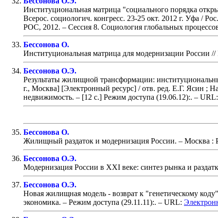
Бессонова О.Э.
Институциональная матрица "социального порядка откры
Всерос. социологич. конгресс. 23-25 окт. 2012 г. Уфа / Р
РОС, 2012. – Сессия 8. Социология глобальных процессо
Бессонова О.
Институциональная матрица для модернизации России
//
Бессонова О.Э.
Результаты жилищной трансформации: институциональн
г., Москва] [Электронный ресурс] / отв. ред. Е.Г. Ясин 
недвижимость.
– [12 с.] Режим доступа (19.06.12):
. – URL
Бессонова О.
Жилищный раздаток и модернизация России
. – Москва 
Бессонова О.Э.
Модернизация России в XXI веке: синтез рынка и раздат
Бессонова О.Э.
Новая жилищная модель - возврат к "генетическому коду
экономика.
– Режим доступа (29.11.11):
. – URL:
Электронн