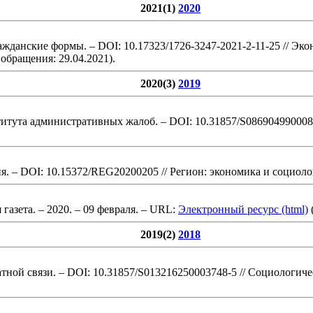
2021(1)
2020
жданские формы. – DOI: 10.17323/1726-3247-2021-2-11-25
// Эко
обращения: 29.04.2021).
2020(3)
2019
титута административных жалоб. – DOI: 10.31857/S086904990008
ия. – DOI: 10.15372/REG20200205
// Регион: экономика и социолог
 газета. – 2020. – 09 февраля
. – URL:
Электронный ресурс (html)
2019(2)
2018
ной связи. – DOI: 10.31857/S013216250003748-5
// Социологичес