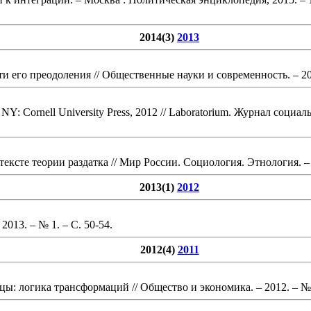
2014(3)
2013
и его преодоления
// Общественные науки и современность. – 20
 NY: Cornell University Press, 2012
// Laboratorium. Журнал социал
ексте теории раздатка
// Мир России. Социология. Этнология. – 2
2013(1)
2012
 2013. – № 1.
– С. 50-54
.
2012(4)
2011
цы: логика трансформаций
// Общество и экономика. – 2012. – №