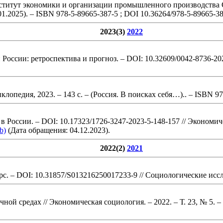
титут экономики и организации промышленного производства
01.2025)
. – ISBN 978-5-89665-387-5 ; DOI 10.36264/978-5-89665-3
2023(3)
2022
оссии: ретроспектива и прогноз. – DOI: 10.32609/0042-8736-20
иклопедия, 2023.
– 143 с.
– (Россия. В поисках себя…).
. – ISBN 9
 России. – DOI: 10.17323/1726-3247-2023-5-148-157
// Экономиче
b)
(Дата обращения: 04.12.2023).
2022(2)
2021
с. – DOI: 10.31857/S013216250017233-9
// Социологические иссл
чной средах
// Экономическая социология. – 2022. – Т. 23, № 5.
– 