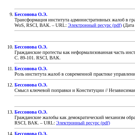
Бессонова О.Э.
Трансформация института административных жалоб в гра
WoS, RSCI, ВАК
. – URL:
Электронный ресурс (pdf)
(Дата 
Бессонова О.Э.
Гражданские протесты как неформализованная часть инс
С. 89-101
.
RSCI, ВАК.
Бессонова О.Э.
Роль института жалоб в современной практике управлен
Бессонова О.Э.
Смысл ключевой поправки и Конституции
// Независимая
Бессонова О.Э.
Гражданские жалобы как демократический механизм обрат
RSCI, ВАК
. – URL:
Электронный ресурс (pdf)
Бессонова О.Э.