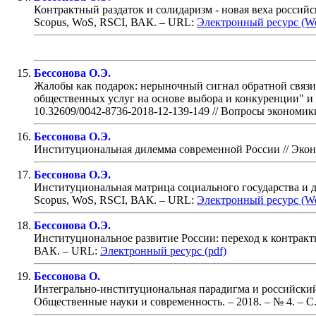
Контрактный раздаток и солидаризм - новая веха российс
Scopus, WoS, RSCI, ВАК
. – URL:
Электронный ресурс (W
Бессонова О.Э.
Жалобы как подарок: нерыночный сигнал обратной связи 
общественных услуг на основе выбора и конкуренции" и Д
10.32609/0042-8736-2018-12-139-149
// Вопросы экономики
Бессонова О.Э.
Институциональная дилемма современной России
// Экон
Бессонова О.Э.
Институциональная матрица социального государства и де
Scopus, WoS, RSCI, ВАК
. – URL:
Электронный ресурс (W
Бессонова О.Э.
Институциональное развитие России: переход к контрактн
ВАК
. – URL:
Электронный ресурс (pdf)
Бессонова О.
Интегрально-институциональная парадигма и российский 
Общественные науки и современность. – 2018. – № 4.
– С.