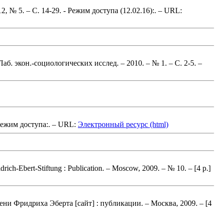
12, № 5.
– С. 14-29. - Режим доступа (12.02.16):
. – URL:
аб. экон.-социологических исслед. – 2010. – № 1.
– С. 2-5
. –
ежим доступа:
. – URL:
Электронный ресурс (html)
idrich-Ebert-Stiftung : Publication. – Moscow, 2009. – № 10.
– [4 p.]
ени Фридриха Эберта [сайт] : публикации. – Москва, 2009.
– [4