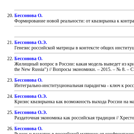
Бессонова О.
Формирование новой реальности: от квазирынка к контр
Бессонова О.Э.
Генезис российской матрицы в контексте общих институ
Бессонова О.
Жилищный вопрос в России: какая модель выведет из кризис
the New Russia")
// Вопросы экономики. – 2015. – № 8.
– С
Бессонова О.
Интегрально-институциональная парадигма - ключ к рос
Бессонова О.Э.
Кризис квазирынка как возможность выхода России на м
Бессонова О.Э.
Раздаточная экономика как российская традиция
// Хрест
Бессонова О.
Рынок и раздаток в российской матрице: от конфронтаци