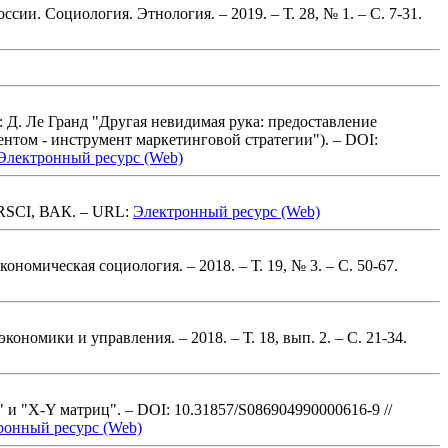
оссии. Социология. Этнология. – 2019. – Т. 28, № 1.
– С. 7-31
.
 Д. Ле Гранд "Другая невидимая рука: предоставление
ентом - инструмент маркетинговой стратегии"). – DOI:
Электронный ресурс (Web)
SCI, ВАК
. – URL:
Электронный ресурс (Web)
Экономическая социология. – 2018. – Т. 19, № 3.
– С. 50-67
.
экономики и управления. – 2018. – Т. 18, вып. 2.
– С. 21-34
.
 и "X-Y матриц". – DOI: 10.31857/S086904990000616-9
//
ронный ресурс (Web)