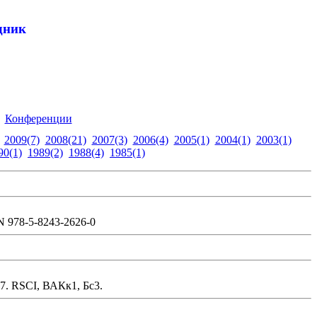
дник
Конференции
2009(7)
2008(21)
2007(3)
2006(4)
2005(1)
2004(1)
2003(1)
90(1)
1989(2)
1988(4)
1985(1)
N 978-5-8243-2626-0
87
.
RSCI, ВАКк1, Бс3.