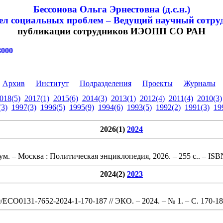
Бессонова Ольга Эрнестовна (д.с.н.)
ел социальных проблем – Ведущий научный сотру
публикации сотрудников ИЭОПП СО РАН
8000
Архив
Институт
Подразделения
Проекты
Журналы
018(5)
2017(1)
2015(6)
2014(3)
2013(1)
2012(4)
2011(4)
2010(3)
(3)
1997(3)
1996(5)
1995(9)
1994(6)
1993(5)
1992(2)
1991(3)
19
2026(1)
2024
иум
. – Москва : Политическая энциклопедия, 2026.
– 255 с
.
. – ISB
2024(2)
2023
0/ECO0131-7652-2024-1-170-187
// ЭКО. – 2024. – № 1.
– С. 170-1