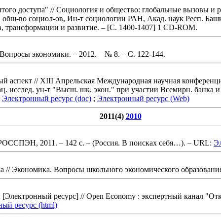
того доступа"
// Социология и общество: глобальные вызовы и 
ос. общ-во социол-ов, Ин-т социологии РАН, Акад. наук Респ. Баш
в, трансформации и развитие.
– [С. 1400-1407] 1 CD-ROM
.
 Вопросы экономики. – 2012. – № 8.
– С. 122-144
.
ый аспект
// XIII Апрельская Международная научная конференци
; Нац. исслед. ун-т "Высш. шк. экон." при участии Всемирн. банк
:
Электронный ресурс (doc)
;
Электронный ресурс (Web)
2011(4)
2010
: РОССПЭН, 2011.
– 142 с.
– (Россия. В поисках себя…)
. – URL:
Эл
ка
// Экономика. Вопросы школьного экономического образования.
" [Электронный ресурс]
// Open Economy : экспертный канал "Отк
ый ресурс (html)