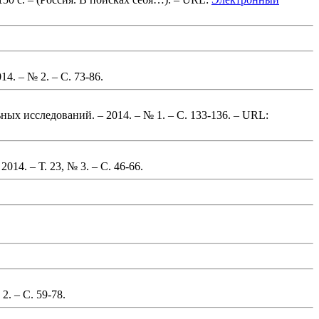
14. – № 2.
– С. 73-86
.
ьных исследований. – 2014. – № 1.
– С. 133-136
. – URL:
014. – Т. 23, № 3.
– С. 46-66
.
 2.
– С. 59-78
.