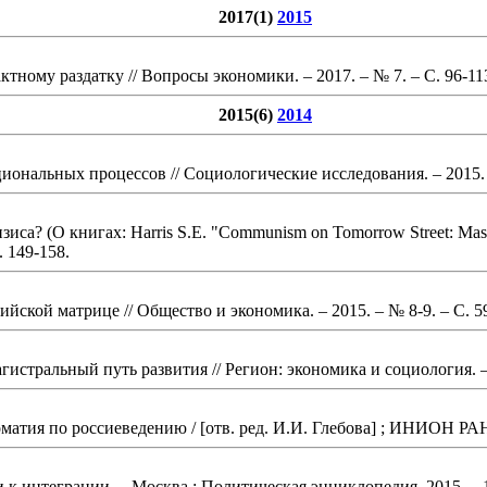
2017(1)
2015
актному раздатку
// Вопросы экономики. – 2017. – № 7.
– С. 96-11
2015(6)
2014
циональных процессов
// Социологические исследования. – 2015.
а? (О книгах: Harris S.E. "Communism on Tomorrow Street: Mass Ho
. 149-158
.
сийской матрице
// Общество и экономика. – 2015. – № 8-9.
– С. 5
агистральный путь развития
// Регион: экономика и социология. –
оматия по россиеведению / [отв. ред. И.И. Глебова] ; ИНИОН РАН
и к интеграции
. – Москва : Политическая энциклопедия, 2015.
– 