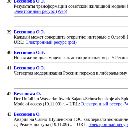
Бессонова О.Э.
Результаты трансформации советской жилищной модели 
Электронный ресурс (Web)
Бессонова О.Э.
Каждый может совершить открытие: интервью с Ольгой Б
URL:
Электронный ресурс (pdf)
Бессонова О.Э.
Новая жилищная модель как антикризисная мера
// Регио
Бессонова О.Э.
Четвертая модернизация России: переход к либеральному
Bessonowa O.
Der Unfall im Wasserkraftwerk Sajano-Schuschenskoje als Spi
Mode of access (19.11.09) :
. – URL:
Электронный ресурс (W
Бессонова О.
Авария на Саяно-Шушенской ГЭС как зеркало экономиче
с.] Режим доступа (19.11.09) :
. – URL:
Электронный ресур