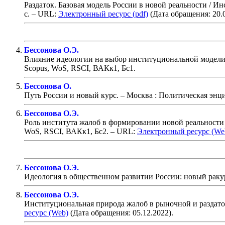
Раздаток. Базовая модель России в новой реальности
/
Инс
с
. – URL:
Электронный ресурс (pdf)
(Дата обращения: 20.
Бессонова О.Э.
Влияние идеологии на выбор институциональной модели Р
Scopus, WoS, RSCI, ВАКк1, Бс1.
Бессонова О.
Путь России и новый курс
. – Москва : Политическая энц
Бессонова О.Э.
Роль института жалоб в формировании новой реальности в
WoS, RSCI, ВАКк1, Бс2
. – URL:
Электронный ресурс (We
Бессонова О.Э.
Идеология в общественном развитии России: новый ракур
Бессонова О.Э.
Институциональная природа жалоб в рыночной и раздато
ресурс (Web)
(Дата обращения: 05.12.2022).