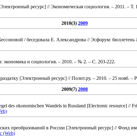
[Электронный ресурс]
// Экономическая социология. – 2011. – Т. 
2010(3)
2009
ессоновой / беседовала Е. Александрова
// Эсфорум: бюллетень Л
н: экономика и социология. – 2010. – № 2.
– С. 203-222
.
 раздатку [Электронный ресурс]
// Полит.ру. – 2010. – 25 нояб.
– Р
2009(7)
2008
egel des okonomischen Wandels in Russland [Electronic resource]
// Fr
eb)
ских преобразований в России [Электронный ресурс]
// Фонд им
с (Web)