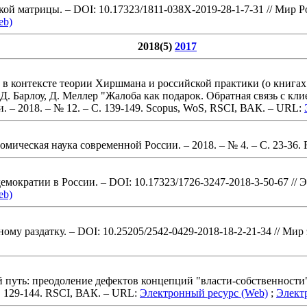
кой матрицы. – DOI: 10.17323/1811-038X-2019-28-1-7-31
// Мир Р
eb)
2018(5)
2017
в контексте теории Хиршмана и российской практики (о книгах:
. Барлоу, Д. Меллер "Жалоба как подарок. Обратная связь с кли
. – 2018. – № 12.
– С. 139-149
.
Scopus, WoS, RSCI, ВАК
. – URL:
омическая наука современной России. – 2018. – № 4.
– С. 23-36
.
R
мократии в России. – DOI: 10.17323/1726-3247-2018-3-50-67
// 
eb)
ому раздатку. – DOI: 10.25205/2542-0429-2018-18-2-21-34
// Мир 
путь: преодоление дефектов концепций "власти-собственности"
 129-144
.
RSCI, ВАК
. – URL:
Электронный ресурс (Web)
;
Элект